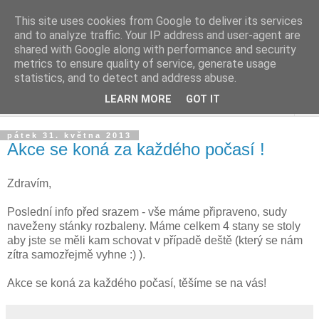
This site uses cookies from Google to deliver its services
and to analyze traffic. Your IP address and user-agent are
shared with Google along with performance and security
metrics to ensure quality of service, generate usage
statistics, and to detect and address abuse.
LEARN MORE
GOT IT
▼
pátek 31. května 2013
Akce se koná za každého počasí !
Zdravím,
Poslední info před srazem - vše máme připraveno, sudy
naveženy stánky rozbaleny. Máme celkem 4 stany se stoly
aby jste se měli kam schovat v případě deště (který se nám
zítra samozřejmě vyhne :) ).
Akce se koná za každého počasí, těšíme se na vás!