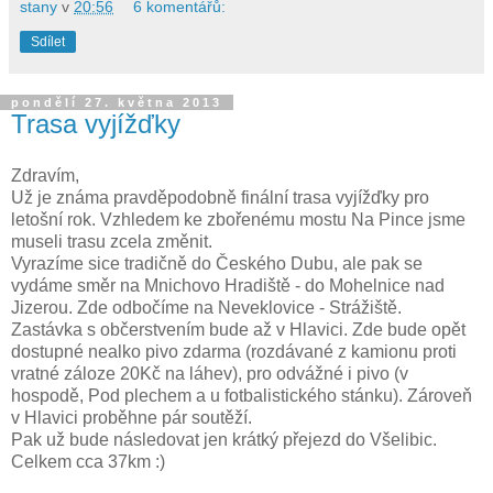
stany
v
20:56
6 komentářů:
Sdílet
pondělí 27. května 2013
Trasa vyjížďky
Zdravím,
Už je známa pravděpodobně finální trasa vyjížďky pro
letošní rok. Vzhledem ke zbořenému mostu Na Pince jsme
museli trasu zcela změnit.
Vyrazíme sice tradičně do Českého Dubu, ale pak se
vydáme směr na Mnichovo Hradiště - do Mohelnice nad
Jizerou. Zde odbočíme na Neveklovice - Strážiště.
Zastávka s občerstvením bude až v Hlavici. Zde bude opět
dostupné nealko pivo zdarma (rozdávané z kamionu proti
vratné záloze 20Kč na láhev), pro odvážné i pivo (v
hospodě, Pod plechem a u fotbalistického stánku). Zároveň
v Hlavici proběhne pár soutěží.
Pak už bude následovat jen krátký přejezd do Všelibic.
Celkem cca 37km :)