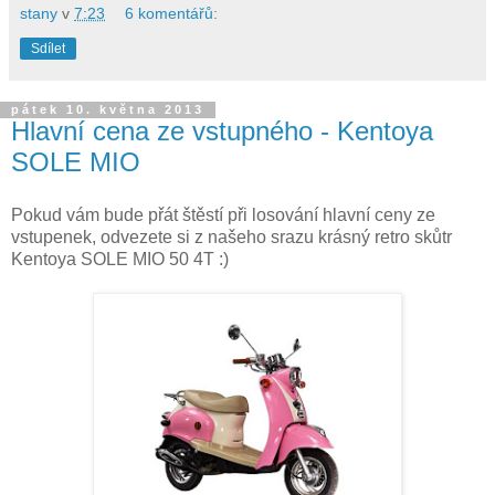
stany
v
7:23
6 komentářů:
Sdílet
pátek 10. května 2013
Hlavní cena ze vstupného - Kentoya
SOLE MIO
Pokud vám bude přát štěstí při losování hlavní ceny ze
vstupenek, odvezete si z našeho srazu krásný retro skůtr
Kentoya SOLE MIO 50 4T :)