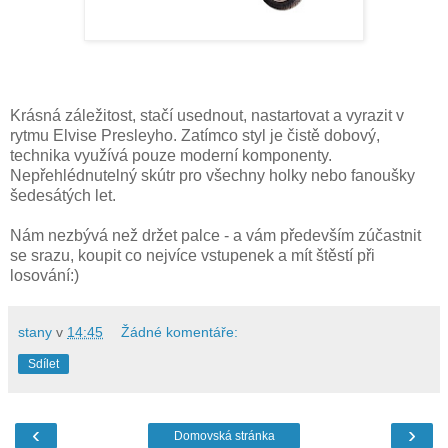
Krásná záležitost, stačí usednout, nastartovat a vyrazit v
rytmu Elvise Presleyho. Zatímco styl je čistě dobový,
technika využívá pouze moderní komponenty.
Nepřehlédnutelný skútr pro všechny holky nebo fanoušky
šedesátých let.
Nám nezbývá než držet palce - a vám především zúčastnit
se srazu, koupit co nejvíce vstupenek a mít štěstí při
losování:)
stany
v
14:45
Žádné komentáře:
Sdílet
‹
›
Domovská stránka