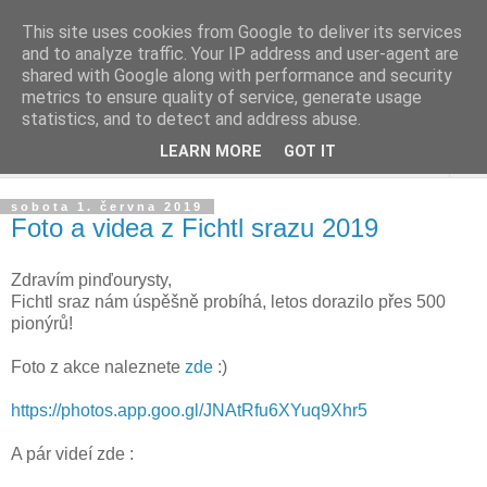
This site uses cookies from Google to deliver its services
and to analyze traffic. Your IP address and user-agent are
shared with Google along with performance and security
metrics to ensure quality of service, generate usage
statistics, and to detect and address abuse.
LEARN MORE
GOT IT
▼
sobota 1. června 2019
Foto a videa z Fichtl srazu 2019
Zdravím pinďourysty,
Fichtl sraz nám úspěšně probíhá, letos dorazilo přes 500
pionýrů!
Foto z akce naleznete
zde
:)
https://photos.app.goo.gl/JNAtRfu6XYuq9Xhr5
A pár videí zde :