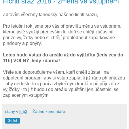
Fichtl sraz 2018 - změna ve vstupném
Zdravím všechny fanoušky našeho fichtl srazu,
Pro letošní rok jsme pro vás připravili změnu ve vstupném,
kterou jistě využijí především ti, kteří se chtějí zúčastnit
pouze vyjížďky nebo si chtějí prohlédnout zaparkované
pinďoury a pionýry.
Letos bude vstup do areálu až do vyjížďky (tedy cca do
11h) VOLNÝ, tedy zdarma!
Vřele ale doporučujeme všem, kteří chtějí zůstat i na
odpolední program, aby si vstup zaplatili již ráno při příjezdu
- aby nedošlo k ucpání a zbytečným frontám při příjezdu z
vyjížďky - to již budou do areálu vpuštěni jen účastníci se
zaplaceným vstupným.
stany
v
8:53
Žádné komentáře:
Sdílet