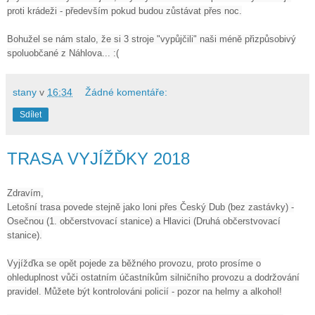
proti krádeži - především pokud budou zůstávat přes noc.
Bohužel se nám stalo, že si 3 stroje "vypůjčili" naši méně přizpůsobivý
spoluobčané z Náhlova... :(
stany
v
16:34
Žádné komentáře:
Sdílet
TRASA VYJÍŽĎKY 2018
Zdravím,
Letošní trasa povede stejně jako loni přes Český Dub (bez zastávky) -
Osečnou (1. občerstvovací stanice) a Hlavici (Druhá občerstvovací
stanice).
Vyjížďka se opět pojede za běžného provozu, proto prosíme o
ohleduplnost vůči ostatním účastníkům silničního provozu a dodržování
pravidel. Můžete být kontrolováni policií - pozor na helmy a alkohol!