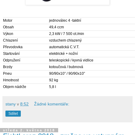
Motor
jednoválec 4 -taktní
Obsah
49,4 ccm
Výkon
2,3 kW / 7 500 ot./min
Chlazení
vzduchem chlazený
Převodovka
automatická C.V.T.
Startování
elektrické + nožní
Odpružení
teleskopické / kyvná vidlice
Brzdy
kotoučová / bubnová
Pneu
90/90x10” / 90/90x10”
Hmotnost
92 kg
Objem nádrže
5,8 l
stany
v
8:52
Žádné komentáře:
Sdílet
středa 2. května 2018