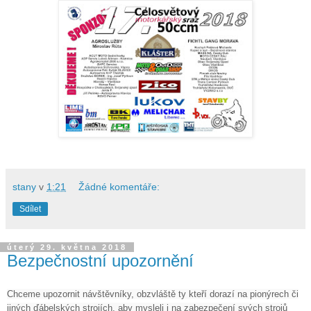
stany
v
1:21
Žádné komentáře:
Sdílet
úterý 29. května 2018
Bezpečnostní upozornění
Chceme upozornit návštěvníky, obzvláště ty kteří dorazí na pionýrech či
jiných ďábelských strojích, aby mysleli i na zabezpečení svých strojů