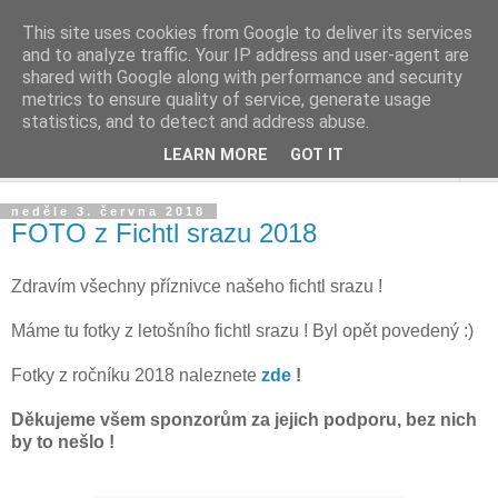
This site uses cookies from Google to deliver its services
and to analyze traffic. Your IP address and user-agent are
shared with Google along with performance and security
metrics to ensure quality of service, generate usage
statistics, and to detect and address abuse.
LEARN MORE
GOT IT
▼
neděle 3. června 2018
FOTO z Fichtl srazu 2018
Zdravím všechny příznivce našeho fichtl srazu !
Máme tu fotky z letošního fichtl srazu ! Byl opět povedený :)
Fotky z ročníku 2018 naleznete
zde
!
Děkujeme všem sponzorům za jejich podporu, bez nich
by to nešlo !