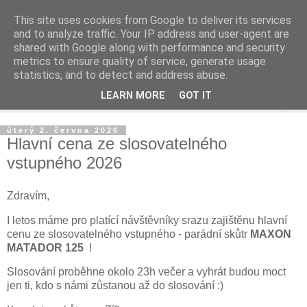
This site uses cookies from Google to deliver its services
and to analyze traffic. Your IP address and user-agent are
shared with Google along with performance and security
metrics to ensure quality of service, generate usage
statistics, and to detect and address abuse.
LEARN MORE
GOT IT
▼
úterý 2. června 2026
Hlavní cena ze slosovatelného
vstupného 2026
Zdravím,
I letos máme pro platící návštěvníky srazu zajištěnu hlavní
cenu ze slosovatelného vstupného - parádní skůtr
MAXON
MATADOR 125
!
Slosování proběhne okolo 23h večer a vyhrát budou moct
jen ti, kdo s námi zůstanou až do slosování :)