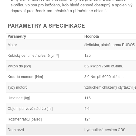
skvělou volbou pro každého, kdo hledá cenově dostupný a spolehlivý
dopravní prostředek pro městské a příměstské oblasti.
PARAMETRY A SPECIFIKACE
Parametry
Hodnota
Motor
čtyřtaktní, plnící normu EURO5
Kubický centimetr, přesně [cm³]
125
Výkon do [kW]
6,2 kW při 7500 ot./min.
Kroutící moment [Nm]
8,0 Nm při 6000 ot./min.
Typy motorů
vzduchem chlazený čtyřtaktní 
Hmotnost [kg]
116
Objem palivové nádrže [litr]
4,6
Rozměr ráfku [palec]
12"
Druh brzd
hydraulické, systém CBS