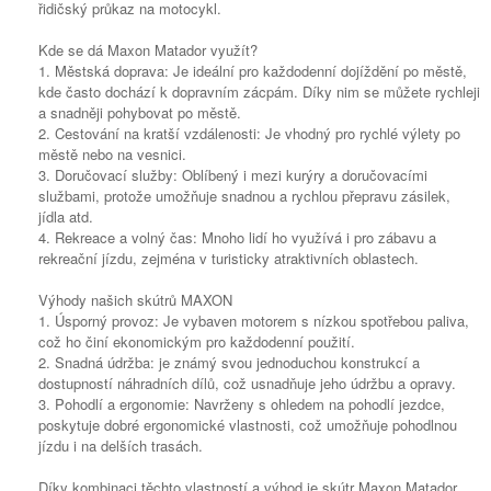
řidičský průkaz na motocykl.
Kde se dá Maxon Matador využít?
1. Městská doprava: Je ideální pro každodenní dojíždění po městě,
kde často dochází k dopravním zácpám. Díky nim se můžete rychleji
a snadněji pohybovat po městě.
2. Cestování na kratší vzdálenosti: Je vhodný pro rychlé výlety po
městě nebo na vesnici.
3. Doručovací služby: Oblíbený i mezi kurýry a doručovacími
službami, protože umožňuje snadnou a rychlou přepravu zásilek,
jídla atd.
4. Rekreace a volný čas: Mnoho lidí ho využívá i pro zábavu a
rekreační jízdu, zejména v turisticky atraktivních oblastech.
Výhody našich skútrů MAXON
1. Úsporný provoz: Je vybaven motorem s nízkou spotřebou paliva,
což ho činí ekonomickým pro každodenní použití.
2. Snadná údržba: je známý svou jednoduchou konstrukcí a
dostupností náhradních dílů, což usnadňuje jeho údržbu a opravy.
3. Pohodlí a ergonomie: Navrženy s ohledem na pohodlí jezdce,
poskytuje dobré ergonomické vlastnosti, což umožňuje pohodlnou
jízdu i na delších trasách.
Díky kombinaci těchto vlastností a výhod je skútr Maxon Matador